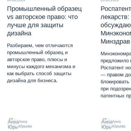
06.08.2026
05.08.2026
Промышленный образец
Роспатент
vs авторское право: что
лекарств:
лучше для защиты
обсуждаю
дизайна
Минэконо
Минздрав
Разбираем, чем отличаются
промышленный образец и
Минэкономра
авторское право, плюсы и
предложило 
минусы каждого механизма и
Роспатент н
как выбрать способ защиты
— правом до
дизайна для бизнеса.
блокировать 
при подозре
патентных пр
Анна
Анна
Юрьева
Юрьева