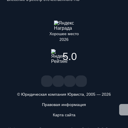
Хорошее место
2026
5.0
© Юридическая компания Юрвиста,
2005
—
2026
Правовая информация
Мы используем файлы cookie. Оставаясь на сайте, вы
подтверждаете, что ознакомлены и принимаете условия
Карта сайта
«
Положения об обработке персональных данных
» и даете
согласие на обработку персональных данных метрическими