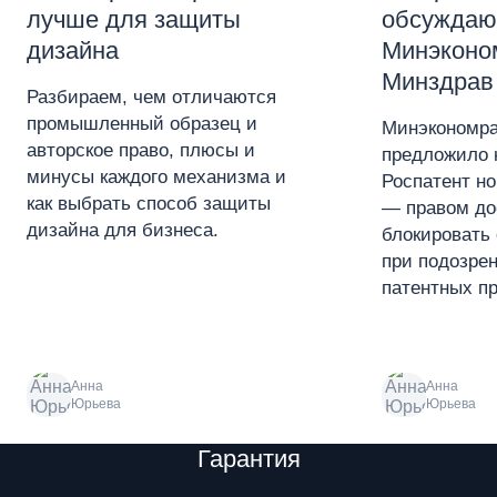
лучше для защиты
обсуждаю
дизайна
Минэконо
Минздрав
Разбираем, чем отличаются
промышленный образец и
Минэкономра
авторское право, плюсы и
предложило 
минусы каждого механизма и
Роспатент н
как выбрать способ защиты
— правом до
дизайна для бизнеса.
блокировать 
при подозре
патентных пр
Анна
Анна
Юрьева
Юрьева
Преимущества
Гарантия