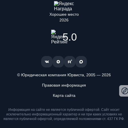
Хорошее место
2026
5.0
© Юридическая компания Юрвиста,
2005
—
2026
Правовая информация
Мы используем файлы cookie. Оставаясь на сайте, вы
подтверждаете, что ознакомлены и принимаете условия
Карта сайта
«
Положения об обработке персональных данных
» и даете
согласие на обработку персональных данных метрическими
Информация на сайте не является публичной офертой. Cайт носит
программами
.
исключительно информационный характер и ни при каких условиях не
является публичной офертой, определяемой положениями ст. 437 ГК РФ.