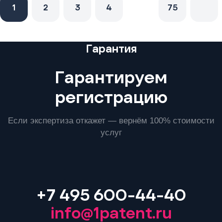
1
2
3
4
75
Преимущества
Гарантия
Гарантируем
регистрацию
Если экспертиза откажет — вернём 100% стоимости
услуг
+7 495 600-44-40
info@1patent.ru