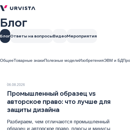
Блог
Блог
Ответы на вопросы
Видео
Мероприятия
Общее
Товарные знаки
Полезные модели
Изобретения
ЭВМ и БД
Про
06.08.2026
Промышленный образец vs
авторское право: что лучше для
защиты дизайна
Разбираем, чем отличаются промышленный
образец и авторское право, плюсы и минусы