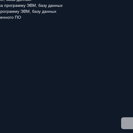
 на программу ЭВМ, базу данных
программу ЭВМ, базу данных
венного ПО
работке персональных данных
» и даете
согласие на обработку