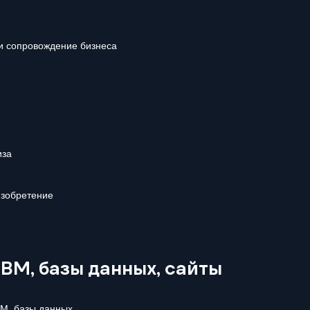
и сопровождение бизнеса
иза
изобретение
М, базы данных, сайты
М, базы данных