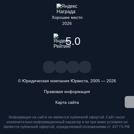
Хорошее место
2026
5.0
© Юридическая компания Юрвиста,
2005
—
2026
Правовая информация
Мы используем файлы cookie. Оставаясь на сайте, вы
подтверждаете, что ознакомлены и принимаете условия
Карта сайта
«
Положения об обработке персональных данных
» и даете
согласие на обработку персональных данных метрическими
программами
.
Информация на сайте не является публичной офертой. Cайт носит
исключительно информационный характер и ни при каких условиях не
является публичной офертой, определяемой положениями ст. 437 ГК РФ.