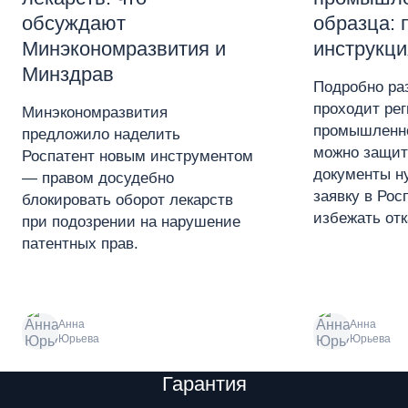
обсуждают
образца: 
Минэкономразвития и
инструкци
Минздрав
Подробно ра
проходит ре
Минэкономразвития
промышленно
предложило наделить
можно защит
Роспатент новым инструментом
документы ну
— правом досудебно
заявку в Рос
блокировать оборот лекарств
избежать отк
при подозрении на нарушение
патентных прав.
Анна
Анна
Юрьева
Юрьева
Преимущества
Гарантия