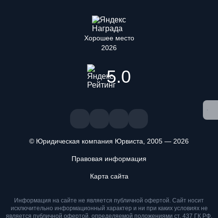
Хорошее место
2026
5.0
© Юридическая компания Юрвиста,
2005
—
2026
Правовая информация
Карта сайта
Мы используем файлы cookie. Оставаясь на сайте, вы
Информация на сайте не является публичной офертой. Cайт носит
подтверждаете, что ознакомлены и принимаете условия
исключительно информационный характер и ни при каких условиях не
«
Положения об обработке персональных данных
» и даете
является публичной офертой, определяемой положениями ст. 437 ГК РФ.