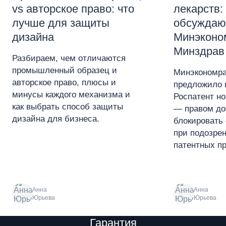
vs авторское право: что
лекарств:
лучше для защиты
обсуждаю
дизайна
Минэконо
Минздрав
Разбираем, чем отличаются
промышленный образец и
Минэкономра
авторское право, плюсы и
предложило 
минусы каждого механизма и
Роспатент н
как выбрать способ защиты
— правом до
дизайна для бизнеса.
блокировать 
при подозре
патентных пр
Анна
Анна
Юрьева
Юрьева
Преимущества
Гарантия