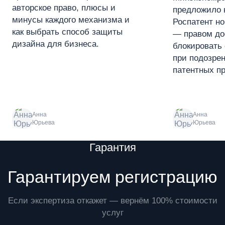
авторское право, плюсы и
предложило 
минусы каждого механизма и
Роспатент н
как выбрать способ защиты
— правом до
дизайна для бизнеса.
блокировать 
при подозре
патентных пр
Анна
Анна
Юрьева
Юрьева
Преимущества
Гарантия
Гарантируем регистрацию
Если экспертиза откажет — вернём 100% стоимости
услуг