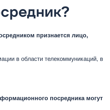
осредник?
осредником признается лицо,
мации в области телекоммуникаций, в
информационного посредника могут