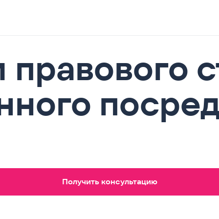
 правового с
нного посре
Получить консультацию