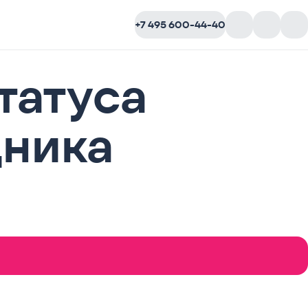
+7 495 600-44-40
татуса
дника