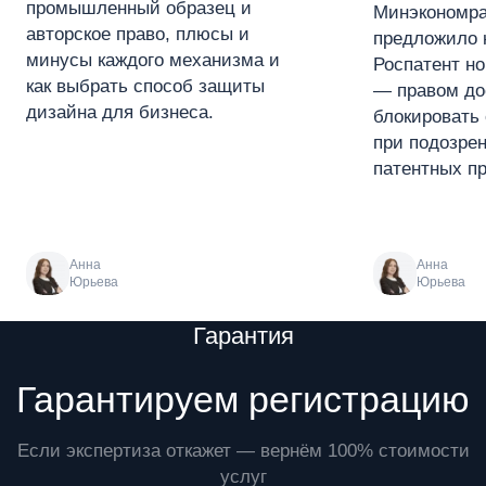
промышленный образец и
Минэкономра
авторское право, плюсы и
предложило 
минусы каждого механизма и
Роспатент н
как выбрать способ защиты
— правом до
дизайна для бизнеса.
блокировать 
при подозре
патентных пр
Анна
Анна
Юрьева
Юрьева
Преимущества
Гарантия
Гарантируем регистрацию
Если экспертиза откажет — вернём 100% стоимости
услуг