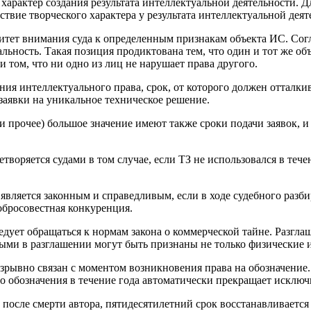
арактер создания результата интеллектуальной деятельности. Д
тствие творческого характера у результата интеллектуальной деят
тет внимания суда к определенным признакам объекта ИС. Согл
ьность. Такая позиция продиктована тем, что один и тот же об
 том, что ни одно из лиц не нарушает права другого.
ия интеллектуального права, срок, от которого должен отталкив
 заявки на уникальное техническое решение.
 прочее) большое значение имеют также сроки подачи заявок, и 
етворяется судами в том случае, если ТЗ не использовался в теч
является законным и справедливым, если в ходе судебного разб
добросовестная конкуренция.
едует обращаться к нормам закона о коммерческой тайне. Разглаш
и в разглашении могут быть признаны не только физические ил
зрывно связан с моментом возникновения права на обозначение. 
о обозначения в течение года автоматически прекращает исключ
 после смерти автора, пятидесятилетний срок восстанавливается и