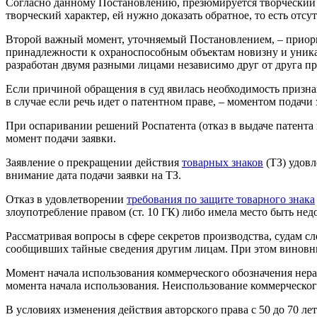
Согласно данному Постановлению, презюмируется творческий х
творческий характер, ей нужно доказать обратное, то есть отсу
Второй важный момент, уточняемый Постановлением, – приори
принадлежности к охраноспособным объектам новизну и уникал
разработан двумя разными лицами независимо друг от друга при
Если причиной обращения в суд явилась необходимость признан
в случае если речь идет о патентном праве, – моментом подачи
При оспаривании решений Роспатента (отказ в выдаче патента и
момент подачи заявки.
Заявление о прекращении действия
товарных знаков
(ТЗ) удовл
внимание дата подачи заявки на ТЗ.
Отказ в удовлетворении
требования по защите товарного знака
злоупотребление правом (ст. 10 ГК) либо имела место быть не
Рассматривая вопросы в сфере секретов производства, судам сл
сообщивших тайные сведения другим лицам. При этом виновным
Момент начала использования коммерческого обозначения нера
момента начала использования. Неиспользование коммерческог
В условиях изменения действия авторского права с 50 до 70 лет