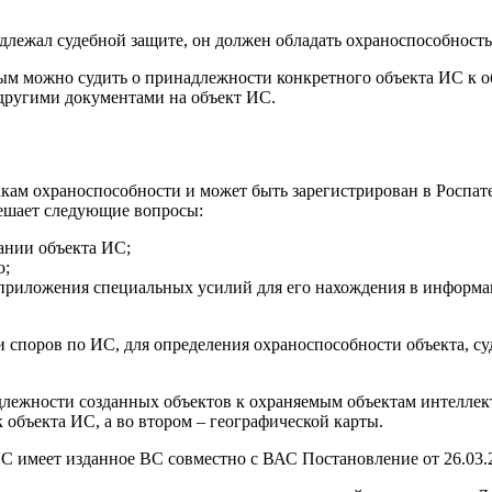
одлежал судебной защите, он должен обладать охраноспособност
ым можно судить о принадлежности конкретного объекта ИС к об
другими документами на объект ИС.
акам охраноспособности и может быть зарегистрирован в Роспатен
решает следующие вопросы:
ании объекта ИС;
ю;
 приложения специальных усилий для его нахождения в информа
и споров по ИС, для определения охраноспособности объекта, 
лежности созданных объектов к охраняемым объектам интеллект
 объекта ИС, а во втором – географической карты.
С имеет изданное ВС совместно с ВАС Постановление от 26.03.2