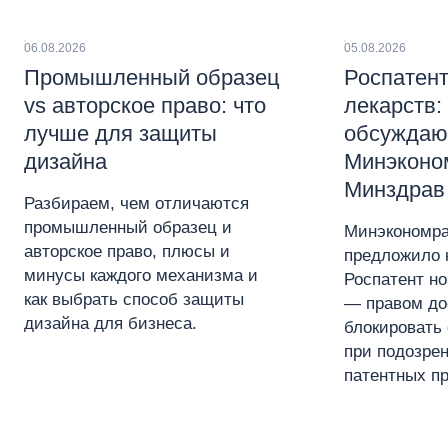
06.08.2026
05.08.2026
Промышленный образец
Роспатент
vs авторское право: что
лекарств:
лучше для защиты
обсуждаю
дизайна
Минэконо
Минздрав
Разбираем, чем отличаются
промышленный образец и
Минэкономра
авторское право, плюсы и
предложило 
минусы каждого механизма и
Роспатент н
как выбрать способ защиты
— правом до
дизайна для бизнеса.
блокировать 
при подозре
патентных пр