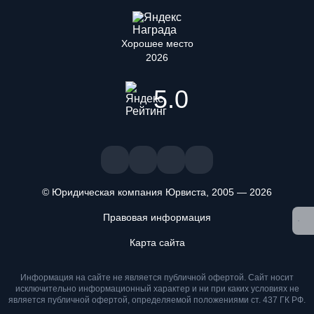
Хорошее место
2026
5.0
© Юридическая компания Юрвиста,
2005
—
2026
Правовая информация
Мы используем файлы cookie. Оставаясь на сайте, вы
Карта сайта
подтверждаете, что ознакомлены и принимаете условия
«
Положения об обработке персональных данных
» и даете
согласие на обработку персональных данных метрическими
Информация на сайте не является публичной офертой. Cайт носит
программами
.
исключительно информационный характер и ни при каких условиях не
является публичной офертой, определяемой положениями ст. 437 ГК РФ.