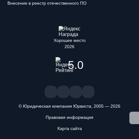
Внесение в реестр отечественного ПО
Хорошее место
2026
5.0
© Юридическая компания Юрвиста,
2005
—
2026
Правовая информация
Мы используем файлы cookie. Оставаясь на сайте, вы
Карта сайта
подтверждаете, что ознакомлены и принимаете условия
«
Положения об обработке персональных данных
» и даете