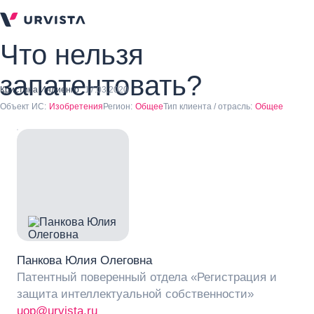
Что нельзя
запатентовать?
Кристина Индиенко
17.03.2020
Объект ИС:
Изобретения
Регион:
Общее
Тип клиента / отрасль:
Общее
Панкова Юлия Олеговна
Патентный поверенный отдела «Регистрация и
защита интеллектуальной собственности»
uop@urvista.ru