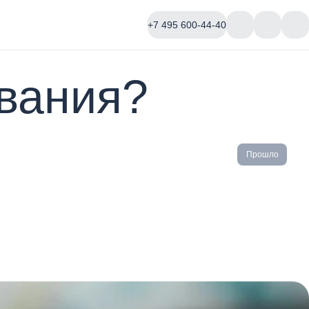
+7 495 600-44-40
вания?
Прошло