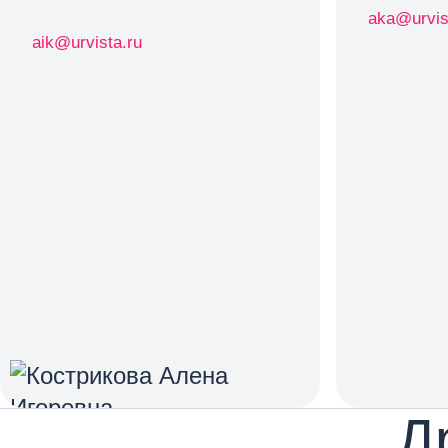
aka@urvis
aik@urvista.ru
Д