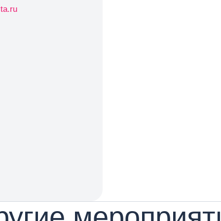
ta.ru
ругие мероприят