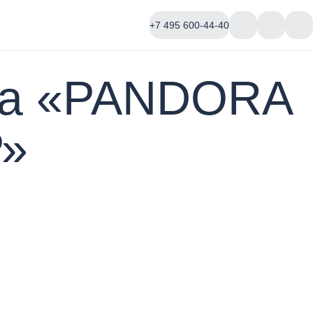
+7 495 600-44-40
ака «PANDORA
»