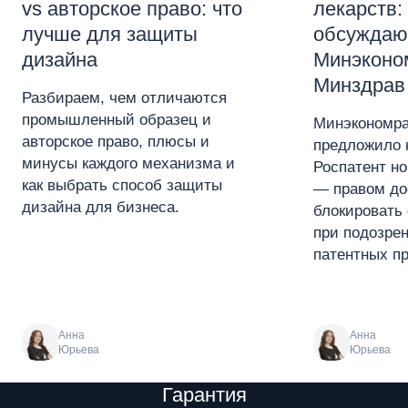
vs авторское право: что
лекарств:
лучше для защиты
обсуждаю
дизайна
Минэконо
Минздрав
Разбираем, чем отличаются
промышленный образец и
Минэкономра
авторское право, плюсы и
предложило 
минусы каждого механизма и
Роспатент н
как выбрать способ защиты
— правом до
дизайна для бизнеса.
блокировать 
при подозре
патентных пр
Анна
Анна
Юрьева
Юрьева
Преимущества
Гарантия