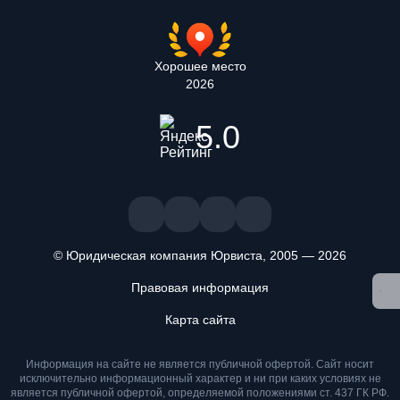
Хорошее место
2026
5.0
© Юридическая компания Юрвиста,
2005
—
2026
Правовая информация
Мы используем файлы cookie. Оставаясь на сайте, вы
Карта сайта
подтверждаете, что ознакомлены и принимаете условия
«
Положения об обработке персональных данных
» и даете
согласие на обработку персональных данных метрическими
Информация на сайте не является публичной офертой. Cайт носит
программами
.
исключительно информационный характер и ни при каких условиях не
является публичной офертой, определяемой положениями ст. 437 ГК РФ.