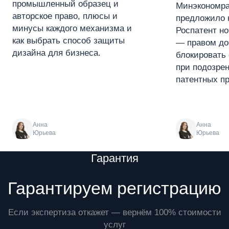
промышленный образец и
Минэкономра
авторское право, плюсы и
предложило 
минусы каждого механизма и
Роспатент н
как выбрать способ защиты
— правом до
дизайна для бизнеса.
блокировать 
при подозре
патентных пр
Анна
Анна
Юрьева
Юрьева
Преимущества
Гарантия
Гарантируем регистрацию
Если экспертиза откажет — вернём 100% стоимости
услуг