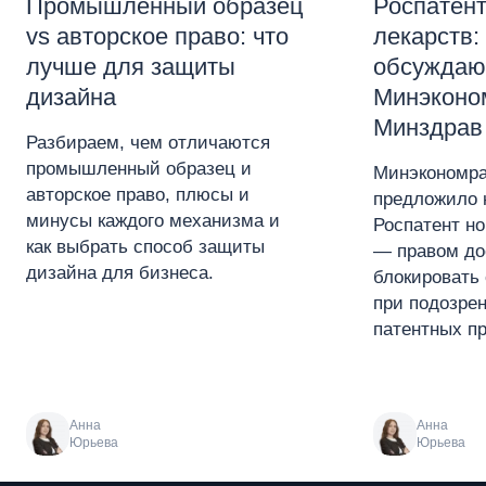
Промышленный образец
Роспатент
vs авторское право: что
лекарств:
лучше для защиты
обсуждаю
дизайна
Минэконо
Минздрав
Разбираем, чем отличаются
промышленный образец и
Минэкономра
авторское право, плюсы и
предложило 
минусы каждого механизма и
Роспатент н
как выбрать способ защиты
— правом до
дизайна для бизнеса.
блокировать 
при подозре
патентных пр
Анна
Анна
Юрьева
Юрьева