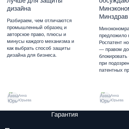
лучше для защиты
обсуждаю
дизайна
Минэконо
Минздрав
Разбираем, чем отличаются
промышленный образец и
Минэкономра
авторское право, плюсы и
предложило 
минусы каждого механизма и
Роспатент н
как выбрать способ защиты
— правом до
дизайна для бизнеса.
блокировать 
при подозре
патентных пр
Анна
Анна
Юрьева
Юрьева
Преимущества
Гарантия