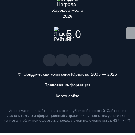
Хорошее место
2026
5.0
© Юридическая компания Юрвиста,
2005
—
2026
Правовая информация
Карта сайта
Информация на сайте не является публичной офертой. Cайт носит
исключительно информационный характер и ни при каких условиях не
Мы используем файлы cookie. Оставаясь на сайте, вы
является публичной офертой, определяемой положениями ст. 437 ГК РФ.
подтверждаете, что ознакомлены и принимаете условия
«
Положения об обработке персональных данных
» и даете