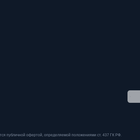
работке персональных данных
» и даете
согласие на обработку
тся публичной офертой, определяемой положениями ст. 437 ГК РФ.