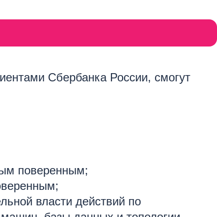
лиентами Сбербанка России, смогут
ным поверенным;
оверенным;
ьной власти действий по
машин, базы данных и топологии