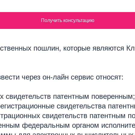
Получить консультацию
рственных пошлин, которые являются К
вести через он-лайн сервис относят:
х свидетельств патентным поверенным;
регистрационные свидетельства патент
страционных свидетельств патентным п
нным федеральным органом исполнител
раммы для электронных вычислительных 