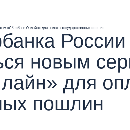
исом «Сбербанк Онлайн» для оплаты государственных пошлин
банка России 
ься новым се
лайн» для оп
ных пошлин