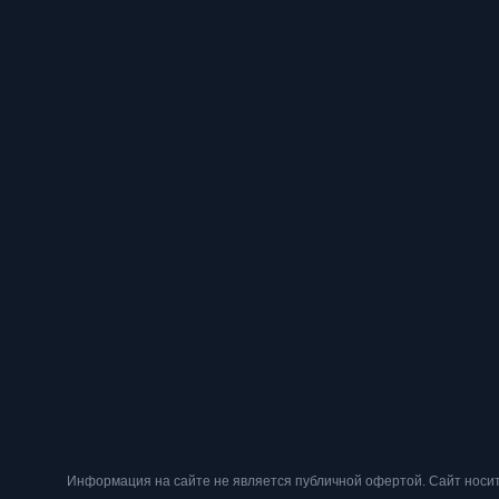
Мы используем файлы cookie. Оставаясь на сайте, вы подтвер
персональных данных метрическими программами
.
Принимаю
Информация на сайте не является публичной офертой. Cайт носит