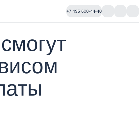
+7 495 600-44-40
смогут
рвисом
латы