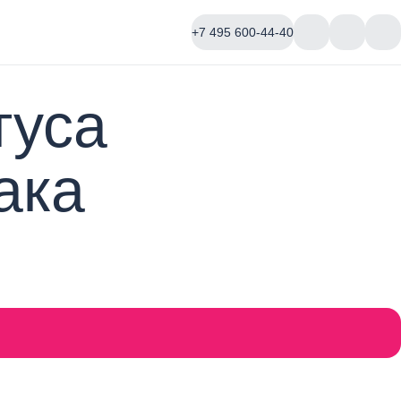
+7 495 600-44-40
туса
ака