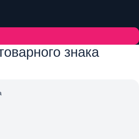
товарного знака
а