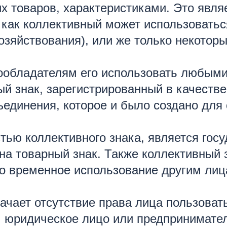
товаров, характеристиками. Это являет
 как коллективный может использоватьс
 хозяйствования), или же только некот
вообладателям его использовать любым
ый знак, зарегистрированный в качестве
ъединения, которое и было создано для
ью коллективного знака, является гос
на товарный знак. Также коллективный з
о временное использование другим лица
начает отсутствие права лица пользоват
ь, юридическое лицо или предпринимате