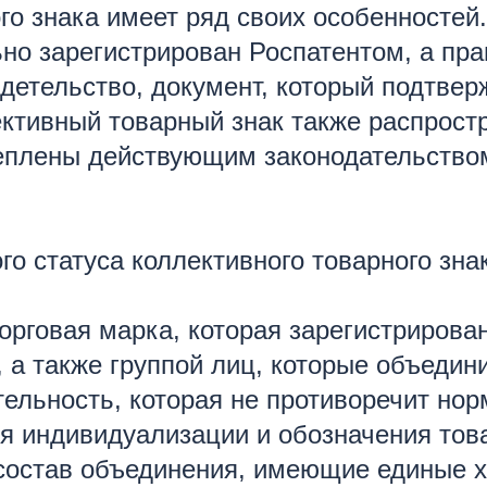
о знака имеет ряд своих особенностей. 
ьно зарегистрирован Роспатентом, а пр
идетельство, документ, который подтве
ективный товарный знак также распрост
еплены действующим законодательством
го статуса коллективного товарного зна
торговая марка, которая зарегистриров
 а также группой лиц, которые объедин
тельность, которая не противоречит но
я индивидуализации и обозначения това
состав объединения, имеющие единые ха