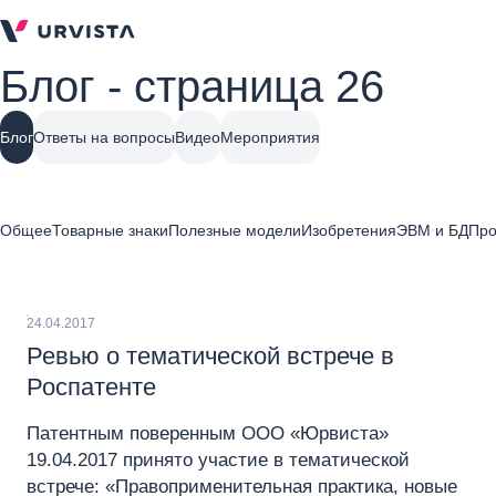
Блог - страница 26
Блог
Ответы на вопросы
Видео
Мероприятия
Общее
Товарные знаки
Полезные модели
Изобретения
ЭВМ и БД
Про
24.04.2017
Ревью о тематической встрече в
Роспатенте
Патентным поверенным ООО «Юрвиста»
19.04.2017 принято участие в тематической
встрече: «Правоприменительная практика, новые