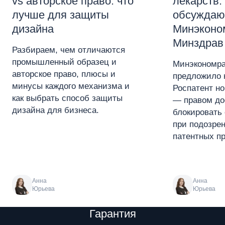
vs авторское право: что
лекарств:
лучше для защиты
обсуждаю
дизайна
Минэконо
Минздрав
Разбираем, чем отличаются
промышленный образец и
Минэкономра
авторское право, плюсы и
предложило 
минусы каждого механизма и
Роспатент н
как выбрать способ защиты
— правом до
дизайна для бизнеса.
блокировать 
при подозре
патентных пр
Анна
Анна
Юрьева
Юрьева
Преимущества
Гарантия