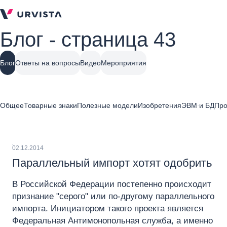
Блог - страница 43
Блог
Ответы на вопросы
Видео
Мероприятия
Общее
Товарные знаки
Полезные модели
Изобретения
ЭВМ и БД
Про
02.12.2014
Параллельный импорт хотят одобрить
В Российской Федерации постепенно происходит
признание "серого" или по-другому параллельного
импорта. Инициатором такого проекта является
Федеральная Антимонопольная служба, а именно