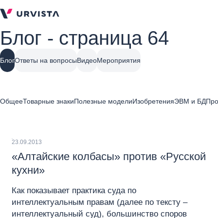
Блог - страница 64
Блог
Ответы на вопросы
Видео
Мероприятия
Общее
Товарные знаки
Полезные модели
Изобретения
ЭВМ и БД
Про
23.09.2013
«Алтайские колбасы» против «Русской
кухни»
Как показывает практика суда по
интеллектуальным правам (далее по тексту –
интеллектуальный суд), большинство споров