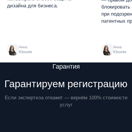
дизайна для бизнеса.
блокировать 
при подозре
патентных пр
Анна
Анна
Юрьева
Юрьева
Преимущества
Гарантия
Гарантируем регистрацию
Если экспертиза откажет — вернём 100% стоимости
услуг