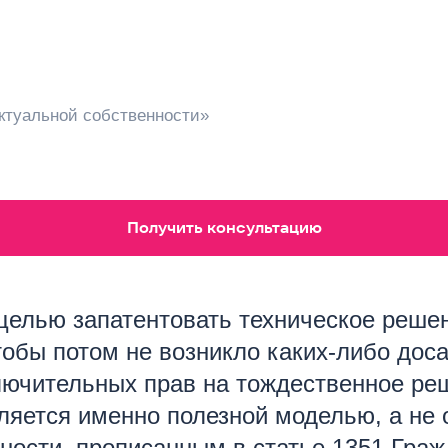
ктуальной собственности»
Получить консультацию
целью запатентовать техническое реше
тобы потом не возникло каких-либо дос
ючительных прав на тождественное реше
ляется именно полезной моделью, а не о
ности, прописанным в статье 1351 Граж