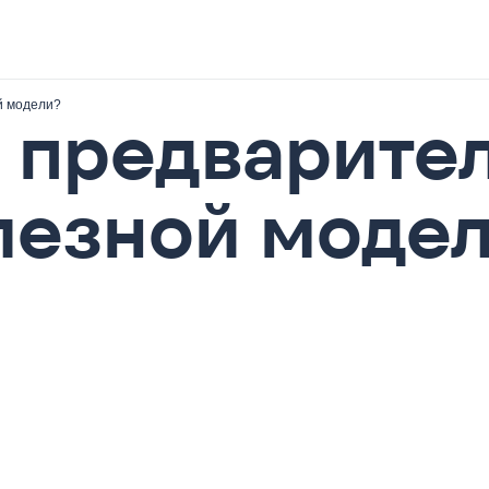
й модели?
 предварите
лезной моде