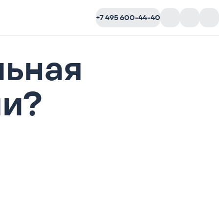
+7 495 600-44-40
льная
ли?