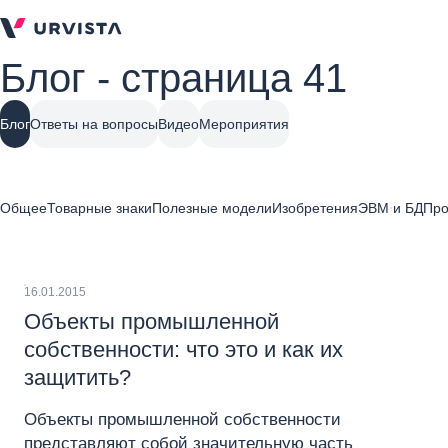
Блог - страница 41
Блог
Ответы на вопросы
Видео
Мероприятия
Общее
Товарные знаки
Полезные модели
Изобретения
ЭВМ и БД
Про
16.01.2015
Объекты промышленной
собственности: что это и как их
защитить?
Объекты промышленной собственности
представляют собой значительную часть