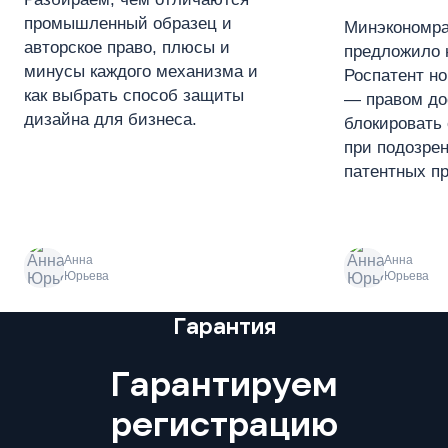
промышленный образец и
Минэкономра
авторское право, плюсы и
предложило 
минусы каждого механизма и
Роспатент н
как выбрать способ защиты
— правом до
дизайна для бизнеса.
блокировать 
при подозре
патентных пр
Анна
Анна
Юрьева
Юрьева
Преимущества
Гарантия
Гарантируем
регистрацию