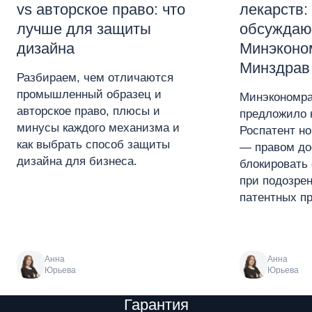
vs авторское право: что
лекарств:
лучше для защиты
обсуждаю
дизайна
Минэконо
Минздрав
Разбираем, чем отличаются
промышленный образец и
Минэкономра
авторское право, плюсы и
предложило 
минусы каждого механизма и
Роспатент н
как выбрать способ защиты
— правом до
дизайна для бизнеса.
блокировать 
при подозре
патентных пр
Анна
Анна
Юрьева
Юрьева
Преимущества
Гарантия