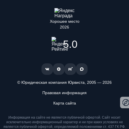
Хорошее место
2026
5.0
© Юридическая компания Юрвиста,
2005
—
2026
Правовая информация
Мы используем файлы cookie. Оставаясь на сайте, вы
подтверждаете, что ознакомлены и принимаете условия
Карта сайта
«
Положения об обработке персональных данных
» и даете
согласие на обработку персональных данных метрическими
программами
.
Информация на сайте не является публичной офертой. Cайт носит
исключительно информационный характер и ни при каких условиях не
является публичной офертой, определяемой положениями ст. 437 ГК РФ.