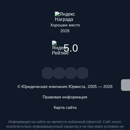
Хорошее место
2026
5.0
© Юридическая компания Юрвиста,
2005
—
2026
Правовая информация
Карта сайта
Мы используем файлы cookie. Оставаясь на сайте, вы
подтверждаете, что ознакомлены и принимаете условия
«
Положения об обработке персональных данных
» и даете
Информация на сайте не является публичной офертой. Cайт носит
исключительно информационный характер и ни при каких условиях не
согласие на обработку персональных данных метрическими