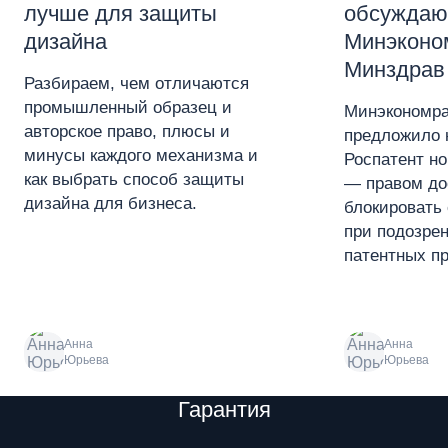
лучше для защиты
обсуждаю
дизайна
Минэконо
Минздрав
Разбираем, чем отличаются
промышленный образец и
Минэкономра
авторское право, плюсы и
предложило 
минусы каждого механизма и
Роспатент н
как выбрать способ защиты
— правом до
дизайна для бизнеса.
блокировать 
при подозре
патентных пр
Анна
Анна
Юрьева
Юрьева
Преимущества
Гарантия