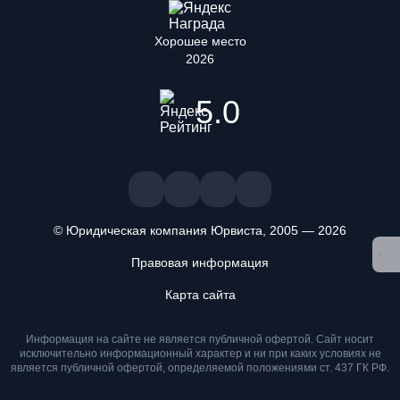
Хорошее место
2026
5.0
© Юридическая компания Юрвиста,
2005
—
2026
Правовая информация
Мы используем файлы cookie. Оставаясь на сайте, вы
Карта сайта
подтверждаете, что ознакомлены и принимаете условия
«
Положения об обработке персональных данных
» и даете
Информация на сайте не является публичной офертой. Cайт носит
согласие на обработку персональных данных метрическими
исключительно информационный характер и ни при каких условиях не
программами
.
является публичной офертой, определяемой положениями ст. 437 ГК РФ.