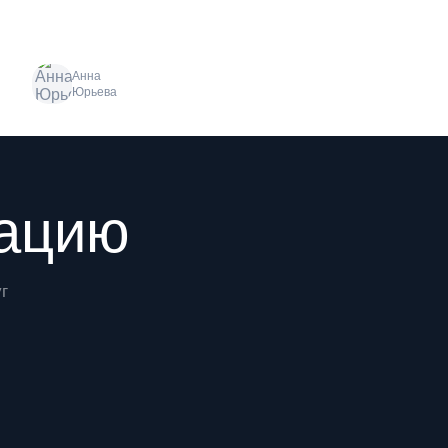
Анна
Юрьева
рацию
г