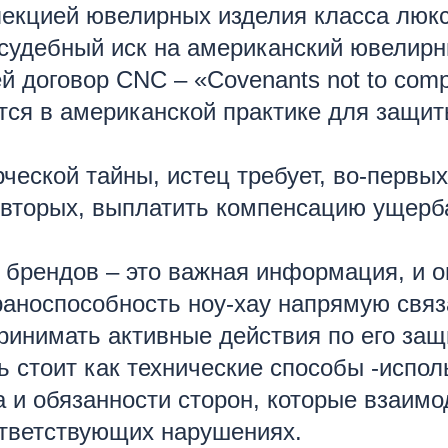
лекцией ювелирных изделия класса люкс
судебный иск на американский ювелирн
 договор CNC – «Covenants not to comp
тся в американской практике для защи
еской тайны, истец требует, во-первых
вторых, выплатить компенсацию ущерба
брендов – это важная информация, и он
раноспособность ноу-хау напрямую связ
инимать активные действия по его защи
 стоит как технические способы -испол
а и обязанности сторон, которые взаи
ответствующих нарушениях.