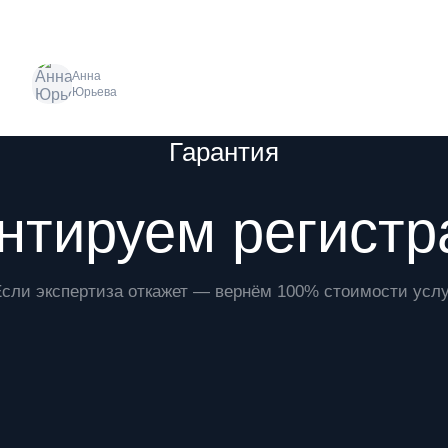
Анна
Юрьева
Гарантия
нтируем регист
Если экспертиза откажет — вернём 100% стоимости услу