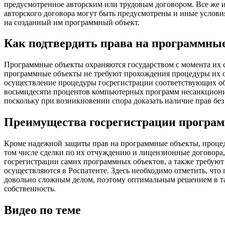
предусмотренное авторским или трудовым договором. Все же и
авторского договора могут быть предусмотрены и иные услови
на созданный им программный объект.
Как подтвердить права на программны
Программные объекты охраняются государством с момента их с
программные объекты не требуют прохождения процедуры их о
осуществление процедуры госрегистрации соответствующих объ
восьмидесяти процентов компьютерных программ несанкционир
поскольку при возникновении спора доказать наличие прав бе
Преимущества госрегистрации програ
Кроме надежной защиты прав на программные объекты, процед
том числе сделки по их отчуждению и лицензионные договора
госрегистрации самих программных объектов, а также требуют
осуществляются в Роспатенте. Здесь необходимо отметить, что
довольно сложным делом, поэтому оптимальным решением в та
собственность.
Видео по теме