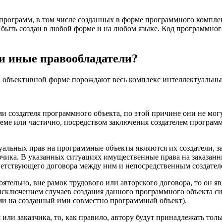
рограмм, в том числе созданных в форме программного комплек
 быть создан в любой форме и на любом языке. Код программног
и иные правообладатели?
 объективной форме порождают весь комплекс интеллектуальны
 создателя программного объекта, по этой причине они не могу
еме или частично, посредством заключения создателем програм
альных прав на программные объекты являются их создатели, з
азчика. В указанных ситуациях имущественные права на заказа
ветствующего договора между ним и непосредственным создател
оятельно, вне рамок трудового или авторского договора, то он
исключением случаев создания данного программного объекта си
ми на созданный ими совместно программный объект).
 или заказчика, то, как правило, автору будут принадлежать тол