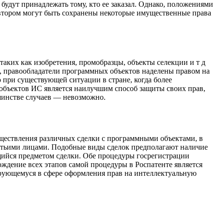
удут принадлежать тому, кто ее заказал. Однако, положениями
автором могут быть сохранены некоторые имущественные права
аких как изобретения, промобразцы, объекты селекции и т д
, правообладатели программных объектов наделены правом на
 при существующей ситуации в стране, когда более
объектов ИС является наилучшим способ защиты своих прав,
шинстве случаев — невозможно.
уществления различных сделки с программными объектами, в
ретьими лицами. Подобные виды сделок предполагают наличие
щийся предметом сделки. Обе процедуры госрегистрации
ождение всех этапов самой процедуры в Роспатенте является
рующемуся в сфере оформления прав на интеллектуальную