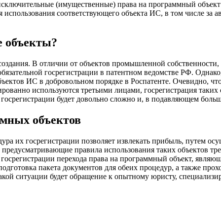
сключительные (имущественные) права на программный объект б
я использования соответствующего объекта ИС, в том числе за 
е объекты?
оздания. В отличии от объектов промышленной собственности, т
бязательной госрегистрации в патентном ведомстве РФ. Однако
ектов ИС в добровольном порядке в Роспатенте. Очевидно, что
ованно используются третьими лицами, госрегистрация таких 
з госрегистрации будет довольно сложно и, в подавляющем боль
ммных объектов
ура их госрегистрации позволяет извлекать прибыль, путем ос
, предусматривающие правила использования таких объектов т
 госрегистрации перехода права на программный объект, являю
 подготовка пакета документов для обеих процедур, а также прох
кой ситуации будет обращение к опытному юристу, специализи