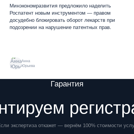
Минэкономразвития предложило наделить
Роспатент новым инструментом — правом
досудебно блокировать оборот лекарств при
подозрении на нарушение патентных прав.
Анна
Юрьева
Гарантия
нтируем регист
Если экспертиза откажет — вернём 100% стоимости услу