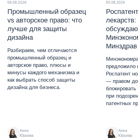
06.08.2026
05.08.2026
Промышленный образец
Роспатент
vs авторское право: что
лекарств:
лучше для защиты
обсуждаю
дизайна
Минэконо
Минздрав
Разбираем, чем отличаются
промышленный образец и
Минэкономра
авторское право, плюсы и
предложило 
минусы каждого механизма и
Роспатент н
как выбрать способ защиты
— правом до
дизайна для бизнеса.
блокировать 
при подозре
патентных пр
Анна
Анна
Юрьева
Юрьева