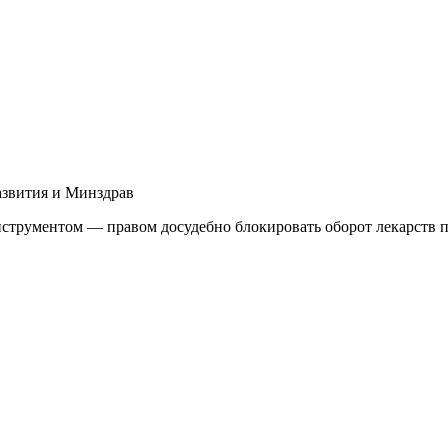
азвития и Минздрав
трументом — правом досудебно блокировать оборот лекарств п