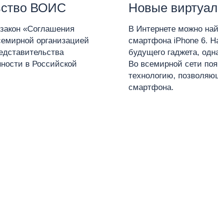
льство ВОИС
Новые виртуаль
 закон «Соглашения
В Интернете можно най
семирной организацией
смартфона iPhone 6. Н
едставительства
будущего гаджета, одн
ности в Российской
Во всемирной сети поя
технологию, позволяю
смартфона.