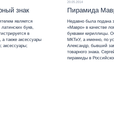
20.05.2014
арный знак
Пирамида Мавр
вителем является
Недавно была подана з
 латинских букв,
«Мавро» в качестве л
гистрируется в
буквами кириллицы. Об
, а также аксессуары
МКТиУ, а именно, по у
; аксессуары;
Александр, бывший за
товарного знака. Серг
пирамиды в Российск