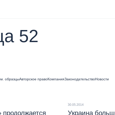
ца 52
м. образцы
Авторское право
Компания
Законодательство
Новости
30.05.2014
» продолжается
Украина больш