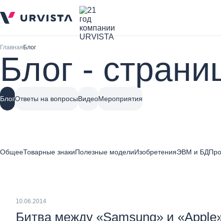
Главная
Блог
Блог - страни
Блог
Ответы на вопросы
Видео
Мероприятия
Общее
Товарные знаки
Полезные модели
Изобретения
ЭВМ и БД
Про
10.06.2014
Битва между «Samsung» и «Apple