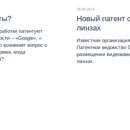
16.05.2014
ты?
Новый патент о
линзах
работки патентуют
сти – «Google», «
Известная организация
о возникает вопрос о
Патентное ведомство 
ремя, когда
размещении видеокаме
й?
линзах.