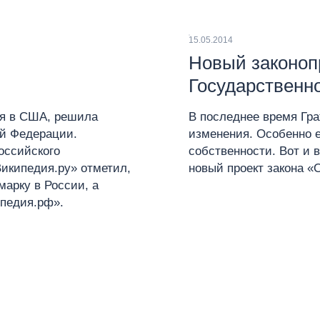
15.05.2014
Новый законопр
Государственн
ия в США, решила
В последнее время Гр
ой Федерации.
изменения. Особенно е
оссийского
собственности. Вот и 
Википедия.ру» отметил,
новый проект закона «
марку в России, а
ипедия.рф».