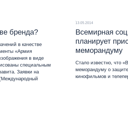
13.05.2014
тве бренда?
Всемирная соц
планирует при
ачений в качестве
меморандуму
ементы «Армия
 изображения в виде
Стало известно, что «
арисованы специальным
меморандуму о защите
авита. Заявки на
кинофильмов и телепе
 (Международный