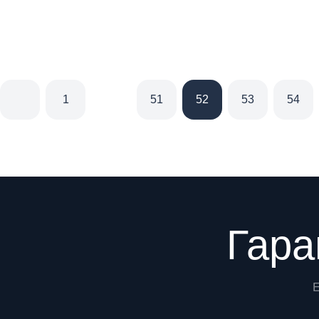
1
51
52
53
54
Преимущества
Гара