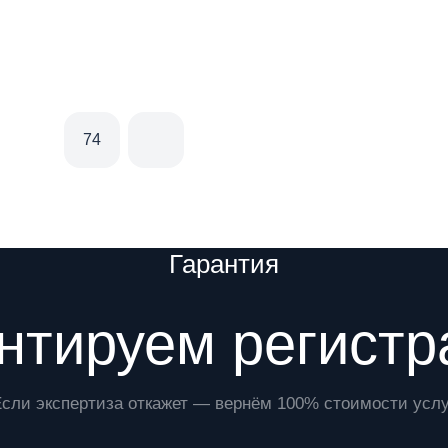
74
Гарантия
нтируем регист
Если экспертиза откажет — вернём 100% стоимости услу