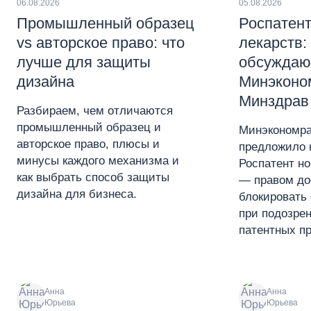
06.08.2026
05.08.2026
Промышленный образец
Роспатент
vs авторское право: что
лекарств:
лучше для защиты
обсуждаю
дизайна
Минэконо
Минздрав
Разбираем, чем отличаются
промышленный образец и
Минэкономра
авторское право, плюсы и
предложило 
минусы каждого механизма и
Роспатент н
как выбрать способ защиты
— правом до
дизайна для бизнеса.
блокировать 
при подозре
патентных пр
Анна
Анна
Юрьева
Юрьева