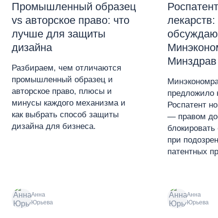
Промышленный образец
Роспатент
vs авторское право: что
лекарств:
лучше для защиты
обсуждаю
дизайна
Минэконо
Минздрав
Разбираем, чем отличаются
промышленный образец и
Минэкономра
авторское право, плюсы и
предложило 
минусы каждого механизма и
Роспатент н
как выбрать способ защиты
— правом до
дизайна для бизнеса.
блокировать 
при подозре
патентных пр
Анна
Анна
Юрьева
Юрьева