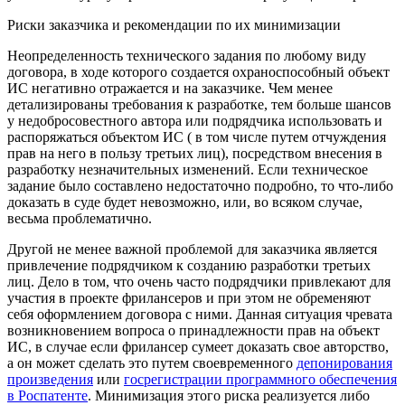
Риски заказчика и рекомендации по их минимизации
Неопределенность технического задания по любому виду
договора, в ходе которого создается охраноспособный объект
ИС негативно отражается и на заказчике. Чем менее
детализированы требования к разработке, тем больше шансов
у недобросовестного автора или подрядчика использовать и
распоряжаться объектом ИС ( в том числе путем отчуждения
прав на него в пользу третьих лиц), посредством внесения в
разработку незначительных изменений. Если техническое
задание было составлено недостаточно подробно, то что-либо
доказать в суде будет невозможно, или, во всяком случае,
весьма проблематично.
Другой не менее важной проблемой для заказчика является
привлечение подрядчиком к созданию разработки третьих
лиц. Дело в том, что очень часто подрядчики привлекают для
участия в проекте фрилансеров и при этом не обременяют
себя оформлением договора с ними. Данная ситуация чревата
возникновением вопроса о принадлежности прав на объект
ИС, в случае если фрилансер сумеет доказать свое авторство,
а он может сделать это путем своевременного
депонирования
произведения
или
госрегистрации программного обеспечения
в Роспатенте
. Минимизация этого риска реализуется либо