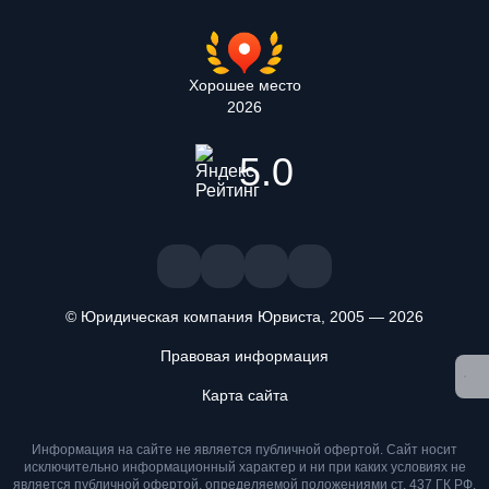
Хорошее место
2026
5.0
© Юридическая компания Юрвиста,
2005
—
2026
Правовая информация
Мы используем файлы cookie. Оставаясь на сайте, вы
подтверждаете, что ознакомлены и принимаете условия
Карта сайта
«
Положения об обработке персональных данных
» и даете
согласие на обработку персональных данных метрическими
Информация на сайте не является публичной офертой. Cайт носит
программами
.
исключительно информационный характер и ни при каких условиях не
является публичной офертой, определяемой положениями ст. 437 ГК РФ.