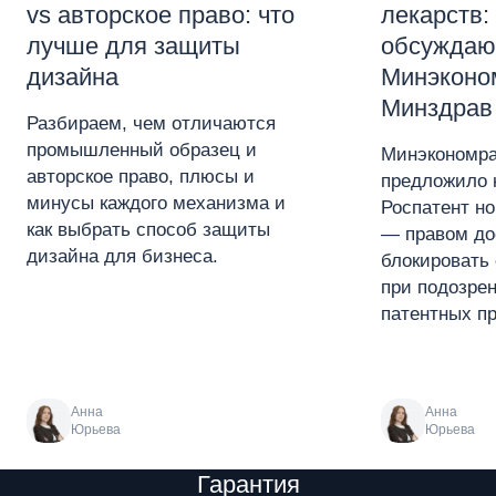
vs авторское право: что
лекарств:
лучше для защиты
обсуждаю
дизайна
Минэконо
Минздрав
Разбираем, чем отличаются
промышленный образец и
Минэкономра
авторское право, плюсы и
предложило 
минусы каждого механизма и
Роспатент н
как выбрать способ защиты
— правом до
дизайна для бизнеса.
блокировать 
при подозре
патентных пр
Анна
Анна
Юрьева
Юрьева
Преимущества
Гарантия