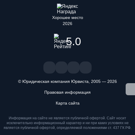
Хорошее место
2026
5.0
© Юридическая компания Юрвиста,
2005
—
2026
Правовая информация
Мы используем файлы cookie. Оставаясь на сайте, вы
Карта сайта
подтверждаете, что ознакомлены и принимаете условия
«
Положения об обработке персональных данных
» и даете
Информация на сайте не является публичной офертой. Cайт носит
согласие на обработку персональных данных метрическими
исключительно информационный характер и ни при каких условиях не
программами
.
является публичной офертой, определяемой положениями ст. 437 ГК РФ.