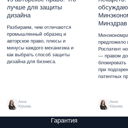
лучше для защиты
обсуждаю
дизайна
Минэконо
Минздрав
Разбираем, чем отличаются
промышленный образец и
Минэкономра
авторское право, плюсы и
предложило 
минусы каждого механизма и
Роспатент н
как выбрать способ защиты
— правом до
дизайна для бизнеса.
блокировать 
при подозре
патентных пр
Анна
Анна
Юрьева
Юрьева
Преимущества
Гарантия