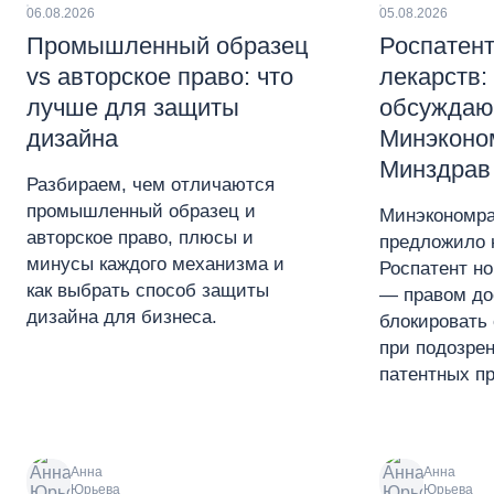
06.08.2026
05.08.2026
Промышленный образец
Роспатент
vs авторское право: что
лекарств:
лучше для защиты
обсуждаю
дизайна
Минэконо
Минздрав
Разбираем, чем отличаются
промышленный образец и
Минэкономра
авторское право, плюсы и
предложило 
минусы каждого механизма и
Роспатент н
как выбрать способ защиты
— правом до
дизайна для бизнеса.
блокировать 
при подозре
патентных пр
Анна
Анна
Юрьева
Юрьева