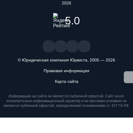
2026
5.0
© Юридическая компания Юрвиста,
2005
—
2026
Правовая информация
Мы используем файлы cookie. Оставаясь на сайте, вы
подтверждаете, что ознакомлены и принимаете условия
Карта сайта
«
Положения об обработке персональных данных
» и даете
согласие на обработку персональных данных метрическими
Информация на сайте не является публичной офертой. Cайт носит
программами
.
исключительно информационный характер и ни при каких условиях не
является публичной офертой, определяемой положениями ст. 437 ГК РФ.
Принимаю