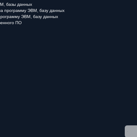
М, базы данных
 на программу ЭВМ, базу данных
программу ЭВМ, базу данных
венного ПО
работке персональных данных
» и даете
согласие на обработку