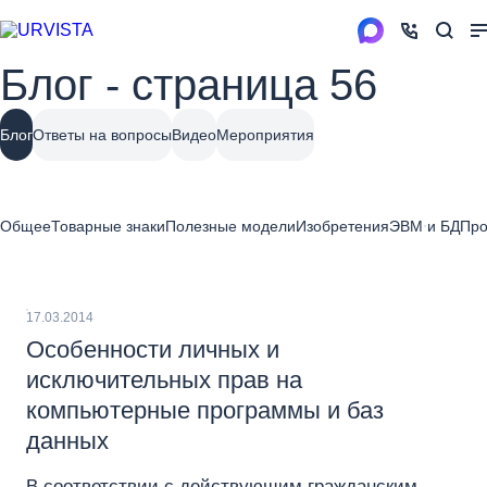
Блог - страница 56
Блог
Ответы на вопросы
Видео
Мероприятия
Общее
Товарные знаки
Полезные модели
Изобретения
ЭВМ и БД
Про
17.03.2014
Особенности личных и
исключительных прав на
компьютерные программы и баз
данных
В соответствии с действующим гражданским