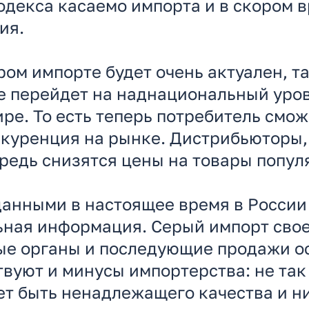
одекса касаемо импорта и в скором 
ия.
ером импорте будет очень актуален, 
е перейдет на наднациональный уро
ре. То есть теперь потребитель смож
конкуренция на рынке. Дистрибьютор
ередь снизятся цены на товары попу
данными в настоящее время в России
ьная информация. Серый импорт свое
ые органы и последующие продажи о
твуют и минусы импортерства: не та
ет быть ненадлежащего качества и н