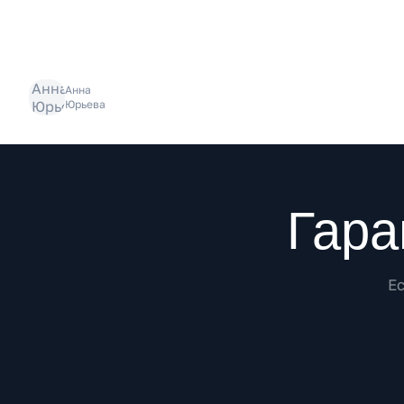
Анна
Юрьева
Преимущества
Гара
Е