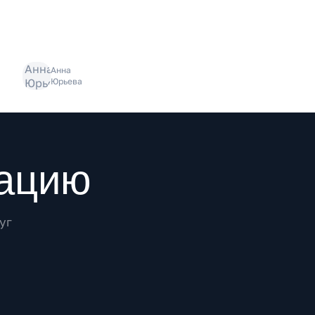
Анна
Юрьева
рацию
уг