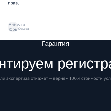
прав.
Анна
Юрьева
Гарантия
нтируем регист
сли экспертиза откажет — вернём 100% стоимости усл