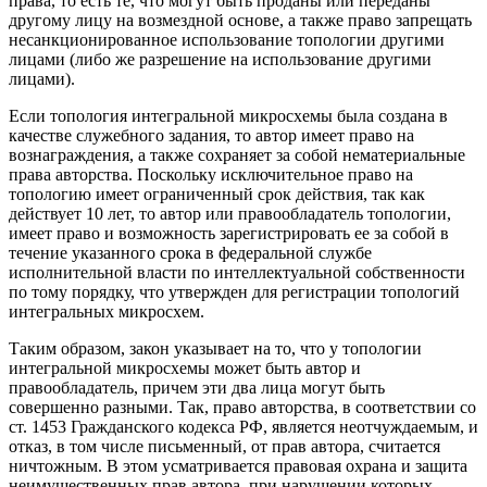
права, то есть те, что могут быть проданы или переданы
другому лицу на возмездной основе, а также право запрещать
несанкционированное использование топологии другими
лицами (либо же разрешение на использование другими
лицами).
Если топология интегральной микросхемы была создана в
качестве служебного задания, то автор имеет право на
вознаграждения, а также сохраняет за собой нематериальные
права авторства.
Поскольку исключительное право на
топологию имеет ограниченный срок действия, так как
действует 10 лет, то автор или правообладатель топологии,
имеет право и возможность зарегистрировать ее за собой в
течение указанного срока в федеральной службе
исполнительной власти по интеллектуальной собственности
по тому порядку, что утвержден для регистрации топологий
интегральных микросхем.
Таким образом, закон указывает на то,
что у топологии
интегральной микросхемы может быть автор и
правообладатель, причем эти два лица могут быть
совершенно разными
. Так, право авторства, в соответствии со
ст. 1453 Гражданского кодекса РФ, является неотчуждаемым, и
отказ, в том числе письменный, от прав автора, считается
ничтожным. В этом усматривается правовая охрана и защита
неимущественных прав автора, при нарушении которых,