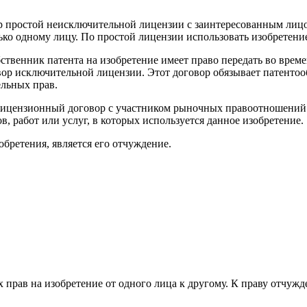
ор простой неисключительной лицензии с заинтересованным лиц
ко одному лицу. По простой лицензии использовать изобретение
обственник патента на изобретение имеет право передать во вре
овор исключительной лицензии. Этот договор обязывает патенто
ельных прав.
ь лицензионный договор с участником рыночных правоотношений
, работ или услуг, в которых используется данное изобретение.
бретения, является его отчуждение.
рав на изобретение от одного лица к другому. К праву отчужде