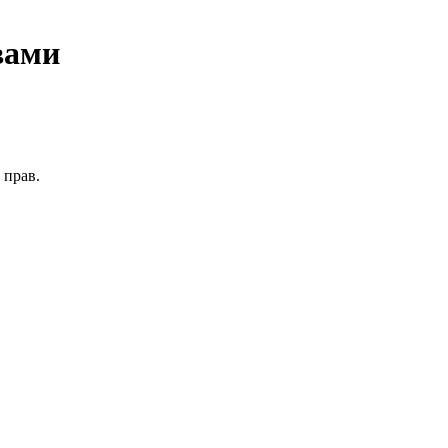
вами
 прав.